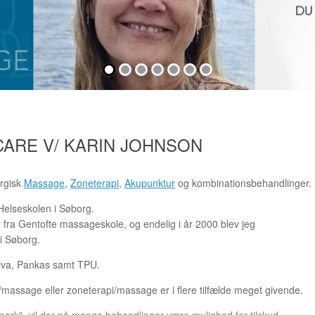
ARE V/ KARIN JOHNSON
urgisk
Massage
,
Zoneterapi
,
Akupunktur
og kombinationsbehandlinger.
Helseskolen i Søborg.
 fra Gentofte massageskole, og endelig i år 2000 blev jeg
i Søborg.
iva, Pankas samt TPU.
massage eller zoneterapi/massage er i flere tilfælde meget givende.
ark", vil der på mange behandlinger være mulighed for tilskud.