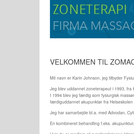
VELKOMMEN TIL ZOMAC
Mit navn er Karin Johnson, jeg tilbyder Fysi
Jeg blev uddannet zoneterapeut i 1993, fra 
I 1994 blev jeg færdig som fysiurgisk massør
færdiguddannet akupunktør fra Helseskolen 
Jeg har samarbejde bl.a. med Advodan, Cyt
En kombineret behandling f.eks. akupunktur/
Hvis du er medlem af sygeforsikringen "danm