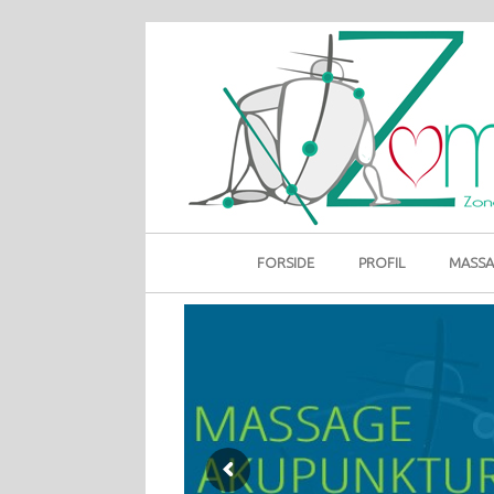
Gå
til
indhold
FORSIDE
PROFIL
MASSA