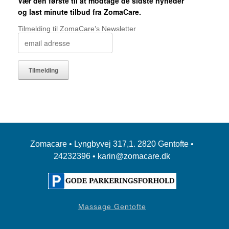
Vær den første til at modtage de sidste nyheder
og last minute tilbud fra ZomaCare.
Tilmelding til ZomaCare’s Newsletter
Zomacare • Lyngbyvej 317,1. 2820 Gentofte •
24232396 • karin@zomacare.dk
Massage Gentofte