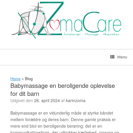
Gå
til
indhold
Menu
Home
»
Blog
Babymassage en beroligende oplevelse
for dit barn
Udgivet den
26. april 2024
af
karinzoma
Babymassage er en vidunderlig måde at styrke båndet
mellem forældre og deres barn. Denne gamle praksis er
mere end blot en beroligende berøring; det er en
kommunikationsform, der udtrykker kærlighed, omsorg og