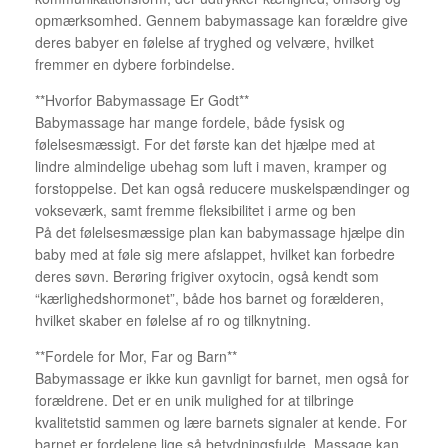
opmærksomhed. Gennem babymassage kan forældre give
deres babyer en følelse af tryghed og velvære, hvilket
fremmer en dybere forbindelse.
**Hvorfor Babymassage Er Godt**
Babymassage har mange fordele, både fysisk og
følelsesmæssigt. For det første kan det hjælpe med at
lindre almindelige ubehag som luft i maven, kramper og
forstoppelse. Det kan også reducere muskelspændinger og
vokseværk, samt fremme fleksibilitet i arme og ben
På det følelsesmæssige plan kan babymassage hjælpe din
baby med at føle sig mere afslappet, hvilket kan forbedre
deres søvn. Berøring frigiver oxytocin, også kendt som
“kærlighedshormonet”, både hos barnet og forælderen,
hvilket skaber en følelse af ro og tilknytning.
**Fordele for Mor, Far og Barn**
Babymassage er ikke kun gavnligt for barnet, men også for
forældrene. Det er en unik mulighed for at tilbringe
kvalitetstid sammen og lære barnets signaler at kende. For
barnet er fordelene lige så betydningsfulde. Massage kan