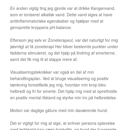
En anden vigtig ting jeg gjorde var at drikke Kangenvand,
som er ioniseret alkalisk vand. Dette vand siges at have
antiinflammatoriske egenskaber og hjælper med at
genoprette kroppens pH-balance.
Eftersom jeg selv er Zoneterapeut, var det naturligt for mig
jævnligt at få zoneterapi Her bliver bestemte punkter under
fødderne stimuleret, og det hjalp på lindring af smerterne,
samt det fik mig til at slappe mere af.
Visualiseringsteknikker var også en del af min
behandlingsplan. Ved at bruge visualisering og positiv
tænkning forestillede jeg mig, hvordan min krop blev
helbredt og fri for smerte. Det hjalp mig med at opretholde
en positiv mental tilstand og styrke min tro på helbredelse.
Motion var daglige gåture med min daværende hund.
Det er vigtigt for mig at sige, at enhver persons oplevelse
med leddegigt kan være forskellig, og hvad der fungerede