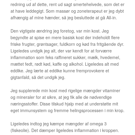
redning ud af dette, rent ud sagt smertehelvede, som det er
at have leddegigt. Som massør og zoneterapeut er jeg dybt
afhængig af mine hænder, så jeg besluttede at gå All-in.
Den vigtigste ændring jeg foretog, var min kost. Jeg
begyndte at spise en mere basisk kost der indeholdt flere
friske frugter, grøntsager, fuldkorn og kød fra fritgående dyr.
Ligeledes undgik jeg alt, der var kendt for at forværre
inflammation som feks raffineret sukker, mælk, hvedemel,
mættet fedt, rødt kød, kaffe og alkohol. Ligeledes alt med
eddike. Jeg lærte at eddike kunne fremprovokere et
gigtanfald, så det undgik jeg.
Jeg supplerede min kost med rigelige mængder vitaminer
og mineraler for at sikre, at jeg fik alle de nødvendige
næringsstoffer. Disse tilskud hjalp med at understøtte mit
eget immunsystem og fremme helingsprocessen i min krop.
Ligeledes indtog jeg kæmpe mængder af omega 3
(fiskeolie). Det dæmper ligeledes inflammation i kroppen.