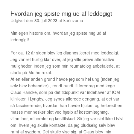
Hvordan jeg spiste mig ud af leddegigt
Udgivet den
30. juli 2023
af
karinzoma
Min egen historie om, hvordan jeg spiste mig ud af
leddegigt!
For ca. 12 år siden blev jeg diagnosticeret med leddegigt.
Jeg var ret hurtig klar over, at jeg ville prøve alternative
muligheder, inden jeg som min reumatolog anbefalede, at
starte på Methotrexat.
Af en eller anden grund havde jeg som hel ung (inden jeg
selv blev behandler) , rendt rundt til foredrag med læge
Claus Hancke, som på det tidspunkt var indehaver af IOM-
klinikken i Lyngby. Jeg synes allerede dengang, at det var
så fascinerende, hvordan han havde hjulpet og helbredt en
masse mennesker blot ved hjælp af kostomlægning,
vitaminer, mineraler og kosttilskud. Så jeg var slet ikke i tvivl
om, hvem jeg skulle kontakte, da jeg pludselig selv blev
ramt af sygdom. Det skulle vise sig, at Claus blev min