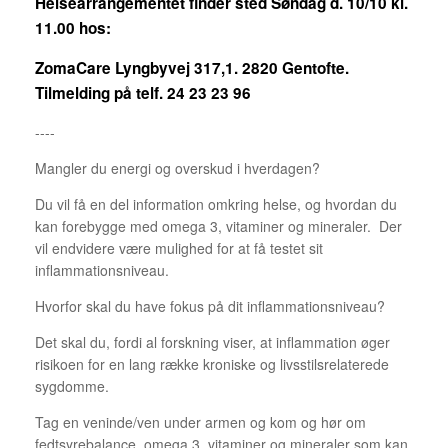
Helsearrangementet finder sted Søndag d. 10/10 kl.
11.00 hos:
ZomaCare Lyngbyvej 317,1. 2820 Gentofte.
Tilmelding på telf. 24 23 23 96
----
Mangler du energi og overskud i hverdagen?
Du vil få en del information omkring helse, og hvordan du
kan forebygge med omega 3, vitaminer og mineraler. Der
vil endvidere være mulighed for at få testet sit
inflammationsniveau.
Hvorfor skal du have fokus på dit inflammationsniveau?
Det skal du, fordi al forskning viser, at inflammation øger
risikoen for en lang række kroniske og livsstilsrelaterede
sygdomme.
Tag en veninde/ven under armen og kom og hør om
fedtsyrebalance, omega 3, vitaminer og mineraler som kan