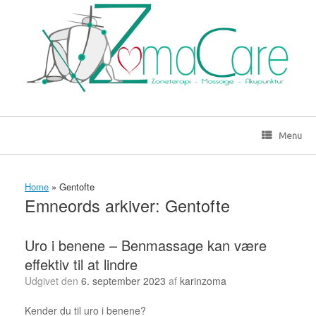
Gå
til
indhold
Menu
Home
»
Gentofte
Emneords arkiver:
Gentofte
Uro i benene – Benmassage kan være
effektiv til at lindre
Udgivet den
6. september 2023
af
karinzoma
Kender du til uro i benene?