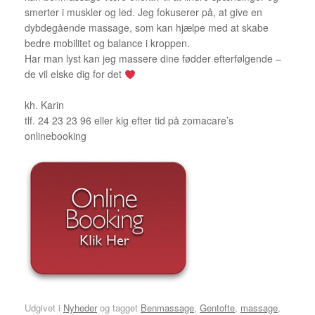
smerter i muskler og led. Jeg fokuserer på, at give en
dybdegående massage, som kan hjælpe med at skabe
bedre mobilitet og balance i kroppen.
Har man lyst kan jeg massere dine fødder efterfølgende –
de vil elske dig for det
kh. Karin
tlf. 24 23 23 96 eller kig efter tid på zomacare’s
onlinebooking
Udgivet i
Nyheder
og tagget
Benmassage
,
Gentofte
,
massage
,