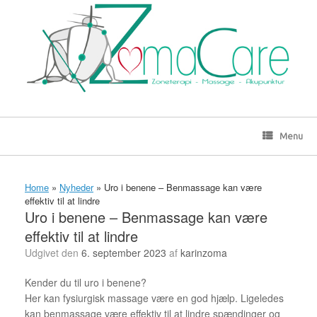
Gå
til
indhold
Menu
Home
»
Nyheder
»
Uro i benene – Benmassage kan være
effektiv til at lindre
Uro i benene – Benmassage kan være
effektiv til at lindre
Udgivet den
6. september 2023
af
karinzoma
Kender du til uro i benene?
Her kan fysiurgisk massage være en god hjælp. Ligeledes
kan benmassage være effektiv til at lindre spændinger og