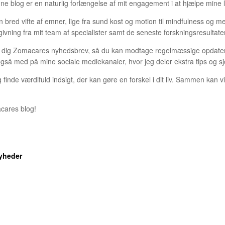
nne blog er en naturlig forlængelse af mit engagement i at hjælpe mine
 bred vifte af emner, lige fra sund kost og motion til mindfulness og me
givning fra mit team af specialister samt de seneste forskningsresultat
eld dig Zomacares nyhedsbrev, så du kan modtage regelmæssige opdaterin
så med på mine sociale mediekanaler, hvor jeg deler ekstra tips og sjo
g finde værdifuld indsigt, der kan gøre en forskel i dit liv. Sammen kan v
cares blog!
nyheder