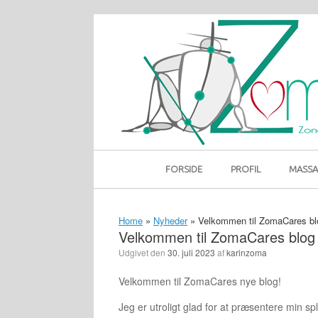
Gå
til
indhold
FORSIDE
PROFIL
MASSA
Home
»
Nyheder
»
Velkommen til ZomaCares bl
Velkommen til ZomaCares blog
Udgivet den
30. juli 2023
af
karinzoma
Velkommen til ZomaCares nye blog!
Jeg er utroligt glad for at præsentere min spl